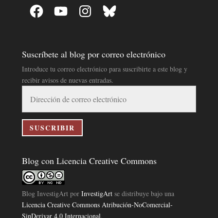
Facebook
YouTube
Instagram
Bluesky
Suscríbete al blog por correo electrónico
Introduce tu correo electrónico para suscribirte a este blog y
recibir avisos de nuevas entradas.
Dirección
de
correo
electrónico
SUSCRIBIR
Blog con Licencia Creative Commons
Blog InvestigArt
por
InvestigArt
se distribuye bajo una
Licencia Creative Commons Atribución-NoComercial-
SinDerivar 4.0 Internacional
.