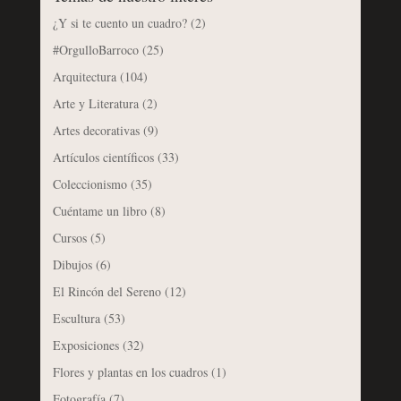
¿Y si te cuento un cuadro?
(2)
#OrgulloBarroco
(25)
Arquitectura
(104)
Arte y Literatura
(2)
Artes decorativas
(9)
Artículos científicos
(33)
Coleccionismo
(35)
Cuéntame un libro
(8)
Cursos
(5)
Dibujos
(6)
El Rincón del Sereno
(12)
Escultura
(53)
Exposiciones
(32)
Flores y plantas en los cuadros
(1)
Fotografía
(7)