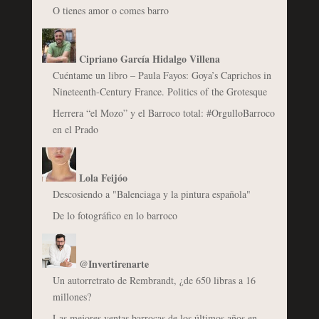
O tienes amor o comes barro
Cipriano García Hidalgo Villena
Cuéntame un libro – Paula Fayos: Goya’s Caprichos in
Nineteenth-Century France. Politics of the Grotesque
Herrera “el Mozo” y el Barroco total: #OrgulloBarroco
en el Prado
Lola Feijóo
Descosiendo a "Balenciaga y la pintura española"
De lo fotográfico en lo barroco
@Invertirenarte
Un autorretrato de Rembrandt, ¿de 650 libras a 16
millones?
Las mejores ventas barrocas de los últimos años en