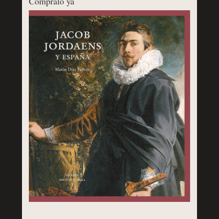
Cómpralo ya