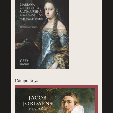
Cómpralo ya