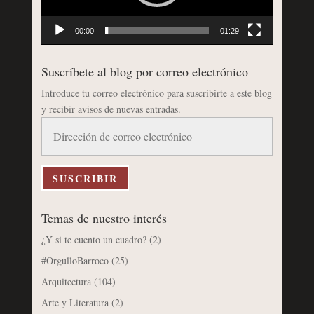
00:00
01:29
Suscríbete al blog por correo electrónico
Introduce tu correo electrónico para suscribirte a este blog
y recibir avisos de nuevas entradas.
Dirección
de
correo
electrónico
SUSCRIBIR
Temas de nuestro interés
¿Y si te cuento un cuadro?
(2)
#OrgulloBarroco
(25)
Arquitectura
(104)
Arte y Literatura
(2)