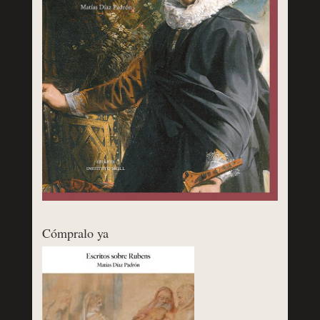
Cómpralo ya