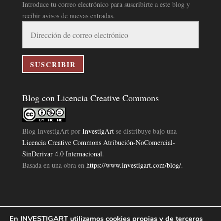
Introduce tu correo electrónico para suscribirte a este blog y
recibir avisos de nuevas entradas.
Dirección
de
correo
electrónico
SUSCRIBIR
Blog con Licencia Creative Commons
Blog InvestigArt
por
InvestigArt
se distribuye bajo una
Licencia Creative Commons Atribución-NoComercial-
SinDerivar 4.0 Internacional
.
Basada en una obra en
https://www.investigart.com/blog/
.
En INVESTIGART utilizamos cookies propias y de terceros