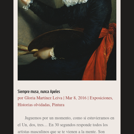
Siempre musa, nunca Apeles
por
Gloria Martínez Leiva
|
Mar 8, 2016
|
Exposiciones
,
Historias olvidadas
,
Pintura
Juguemos por un momento, como si estuvieramos en
el Un, dos, tres… En 30 segundos responde todos los
artistas masculinos que se te vienen a la mente. Son