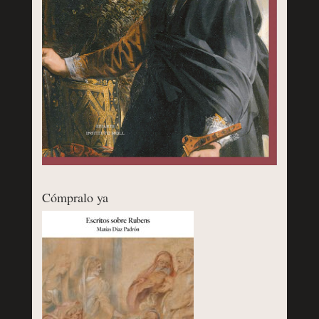
Cómpralo ya