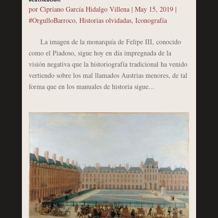
por
Cipriano García Hidalgo Villena
|
May 15, 2019
|
#OrgulloBarroco
,
Historias olvidadas
,
Iconografía
La imagen de la monarquía de Felipe III, conocido
como el Piadoso, sigue hoy en día impregnada de la
visión negativa que la historiografía tradicional ha venido
vertiendo sobre los mal llamados Austrias menores, de tal
forma que en los manuales de historia sigue...