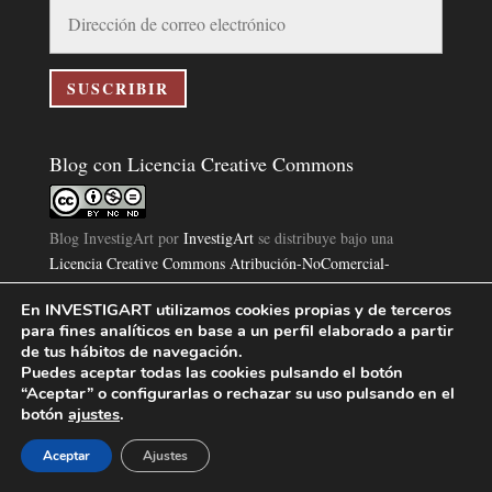
Dirección
de
correo
electrónico
SUSCRIBIR
Blog con Licencia Creative Commons
Blog InvestigArt
por
InvestigArt
se distribuye bajo una
Licencia Creative Commons Atribución-NoComercial-
SinDerivar 4.0 Internacional
.
En INVESTIGART utilizamos cookies propias y de terceros
Basada en una obra en
https://www.investigart.com/blog/
.
para fines analíticos en base a un perfil elaborado a partir
de tus hábitos de navegación.
Puedes aceptar todas las cookies pulsando el botón
“Aceptar” o configurarlas o rechazar su uso pulsando en el
botón
ajustes
.
Política de Privacidad
Aviso Legal
Política de Cookies
|
|
|
Aceptar
Ajustes
Diseño Pagina Web 4U
Investigart Copyright © 2019. |