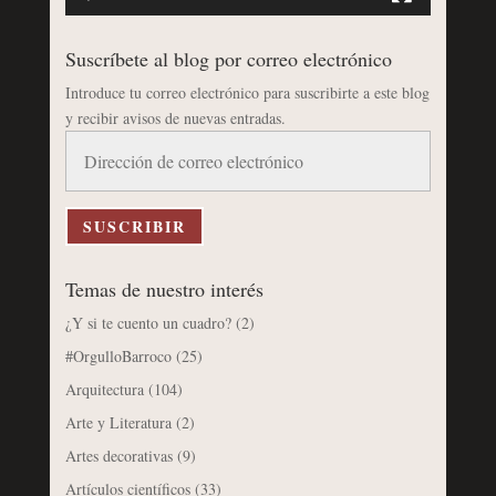
Suscríbete al blog por correo electrónico
Introduce tu correo electrónico para suscribirte a este blog
y recibir avisos de nuevas entradas.
Dirección
de
correo
electrónico
SUSCRIBIR
Temas de nuestro interés
¿Y si te cuento un cuadro?
(2)
#OrgulloBarroco
(25)
Arquitectura
(104)
Arte y Literatura
(2)
Artes decorativas
(9)
Artículos científicos
(33)