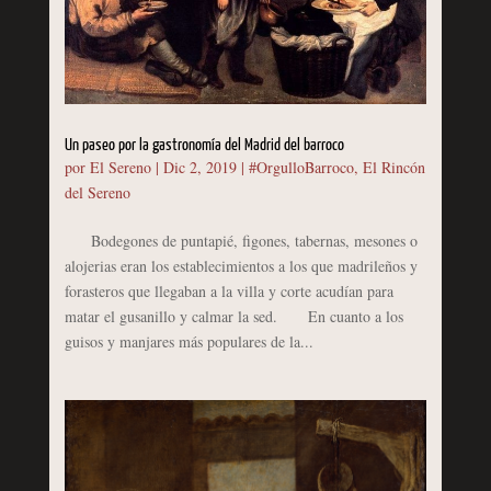
Un paseo por la gastronomía del Madrid del barroco
por
El Sereno
|
Dic 2, 2019
|
#OrgulloBarroco
,
El Rincón
del Sereno
Bodegones de puntapié, figones, tabernas, mesones o
alojerias eran los establecimientos a los que madrileños y
forasteros que llegaban a la villa y corte acudían para
matar el gusanillo y calmar la sed. En cuanto a los
guisos y manjares más populares de la...