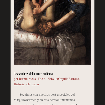
Las sombras del barroco en Roma
por
berninirocks
|
Dic 6, 2018
|
#OrgulloBarroco
,
Historias olvidadas
Seguimos con nuestros post especiales del
#OrgulloBarroco y en esta ocasión intentamos