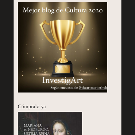
Cómpralo ya