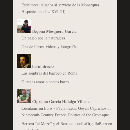
Escultores italianos al servicio de la Monarquía
Hispánica en el s. XVI (II)
Begoña Mosquera García
Un paseo por la naturaleza
Una de libros, vídeos y fotografía
berninirocks
Las sombras del barroco en Roma
O tienes amor o comes barro
Cipriano García Hidalgo Villena
Cuéntame un libro – Paula Fayos: Goya’s Caprichos in
Nineteenth-Century France. Politics of the Grotesque
Herrera “el Mozo” y el Barroco total: #OrgulloBarroco