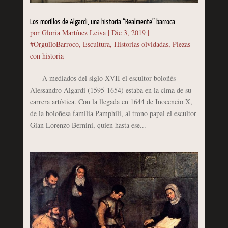
Los morillos de Algardi, una historia “Realmente” barroca
por
Gloria Martínez Leiva
|
Dic 3, 2019
|
#OrgulloBarroco
,
Escultura
,
Historias olvidadas
,
Piezas
con historia
A mediados del siglo XVII el escultor boloñés
Alessandro Algardi (1595-1654) estaba en la cima de su
carrera artística. Con la llegada en 1644 de Inocencio X,
de la boloñesa familia Pamphili, al trono papal el escultor
Gian Lorenzo Bernini, quien hasta ese...