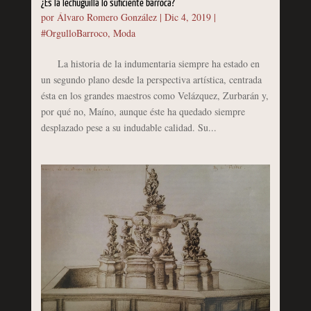
¿Es la lechuguilla lo suficiente barroca?
por
Álvaro Romero González
|
Dic 4, 2019
|
#OrgulloBarroco
,
Moda
La historia de la indumentaria siempre ha estado en
un segundo plano desde la perspectiva artística, centrada
ésta en los grandes maestros como Velázquez, Zurbarán y,
por qué no, Maíno, aunque éste ha quedado siempre
desplazado pese a su indudable calidad. Su...