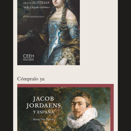
Cómpralo ya