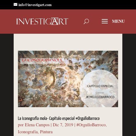
info@investigart.com
La Iconografía mola- Capítulo especial #OrgulloBarroco
por
Elena Campos
|
Dic 7, 2019
|
#OrgulloBarroco
,
Iconografía
,
Pintura