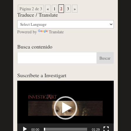
2
Página 2 de 3
«
1
3
»
Traduce / Translate
Powered by
Translate
Busca contenido
Suscríbete a Investigart
Reproductor
de
vídeo
00:00
01:29