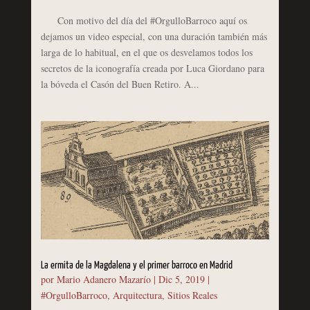
Con motivo del día del #OrgulloBarroco aquí os
dejamos un video especial, con una duración también más
larga de lo habitual, en el que os desvelamos todos los
secretos de la iconografía creada por Luca Giordano para
la bóveda el Casón del Buen Retiro. A...
La ermita de la Magdalena y el primer barroco en Madrid
por
Mario Adanero Mazarío
|
Dic 5, 2019
|
#OrgulloBarroco
,
Arquitectura
,
Sitios Reales