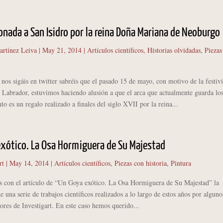
onada a San Isidro por la reina Doña Mariana de Neoburgo
artínez Leiva
|
May 21, 2014
|
Artículos científicos
,
Historias olvidadas
,
Piezas
nos sigáis en twitter sabréis que el pasado 15 de mayo, con motivo de la festiv
 Labrador, estuvimos haciendo alusión a que el arca que actualmente guarda lo
nto es un regalo realizado a finales del siglo XVII por la reina...
xótico. La Osa Hormiguera de Su Majestad
rt
|
May 14, 2014
|
Artículos científicos
,
Piezas con historia
,
Pintura
n el artículo de “Un Goya exótico. La Osa Hormiguera de Su Majestad” la
e una serie de trabajos científicos realizados a lo largo de estos años por alguno
ores de Investigart. En este caso hemos querido...