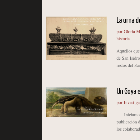
La urna d
por
Gloria M
historia
Aquellos que 
de San Isidro
restos del Sa
Un Goya e
por
Investiga
Iniciamos co
publicación d
los colaborad