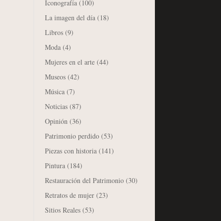
Iconografía
(100)
La imagen del día
(18)
Libros
(9)
Moda
(4)
Mujeres en el arte
(44)
Museos
(42)
Música
(7)
Noticias
(87)
Opinión
(36)
Patrimonio perdido
(53)
Piezas con historia
(141)
Pintura
(184)
Restauración del Patrimonio
(30)
Retratos de mujer
(23)
Sitios Reales
(53)