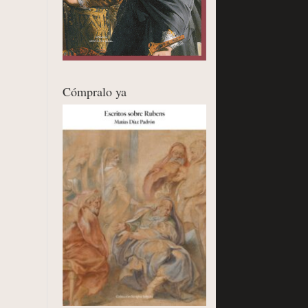
Cómpralo ya