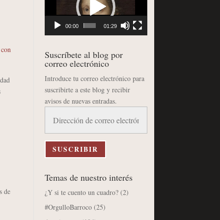
vídeo
00:00
01:29
 con
Suscríbete al blog por
correo electrónico
Introduce tu correo electrónico para
idad
suscribirte a este blog y recibir
s
avisos de nuevas entradas.
Dirección
de
correo
electrónico
SUSCRIBIR
Temas de nuestro interés
s de
¿Y si te cuento un cuadro?
(2)
#OrgulloBarroco
(25)