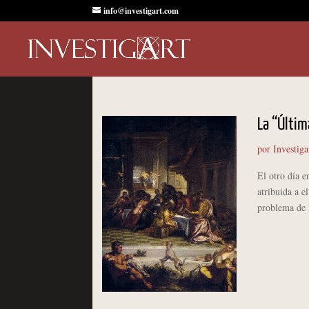
info@investigart.com
La “Últim
por
Investiga
El otro día 
atribuida a e
problema de l