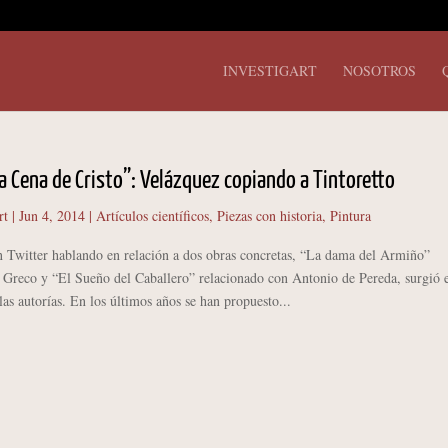
INVESTIGART
NOSOTROS
a Cena de Cristo”: Velázquez copiando a Tintoretto
rt
|
Jun 4, 2014
|
Artículos científicos
,
Piezas con historia
,
Pintura
en Twitter hablando en relación a dos obras concretas, “La dama del Armiño”
l Greco y “El Sueño del Caballero” relacionado con Antonio de Pereda, surgió 
as autorías. En los últimos años se han propuesto...