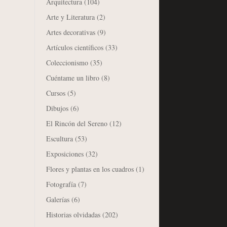
Arquitectura
(104)
Arte y Literatura
(2)
Artes decorativas
(9)
Artículos científicos
(33)
Coleccionismo
(35)
Cuéntame un libro
(8)
Cursos
(5)
Dibujos
(6)
El Rincón del Sereno
(12)
Escultura
(53)
Exposiciones
(32)
Flores y plantas en los cuadros
(1)
Fotografía
(7)
Galerías
(6)
Historias olvidadas
(202)