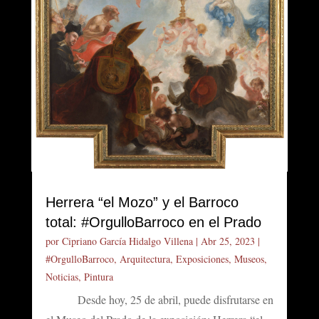
Herrera “el Mozo” y el Barroco
total: #OrgulloBarroco en el Prado
por
Cipriano García Hidalgo Villena
|
Abr 25, 2023
|
#OrgulloBarroco
,
Arquitectura
,
Exposiciones
,
Museos
,
Noticias
,
Pintura
Desde hoy, 25 de abril, puede disfrutarse en