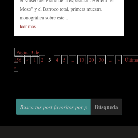
el Museo del Prado de la exposición: Herrera “el
Mozo” y el Barroco total, primera muestra
monográfica sobre este...
leer más
Página 3 de
3
156
«
1
2
4
5
...
10
20
30
...
»
Última
»