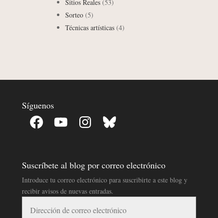
Sitios Reales
(53)
Sorteo
(5)
Técnicas artísticas
(4)
Síguenos
Facebook
YouTube
Instagram
Bluesky
Suscríbete al blog por correo electrónico
Introduce tu correo electrónico para suscribirte a este blog y
recibir avisos de nuevas entradas.
Dirección
de