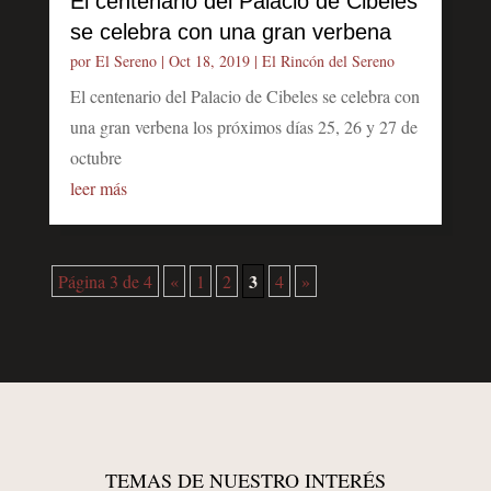
El centenario del Palacio de Cibeles
se celebra con una gran verbena
por
El Sereno
|
Oct 18, 2019
|
El Rincón del Sereno
El centenario del Palacio de Cibeles se celebra con
una gran verbena los próximos días 25, 26 y 27 de
octubre
leer más
3
Página 3 de 4
«
1
2
4
»
TEMAS DE NUESTRO INTERÉS