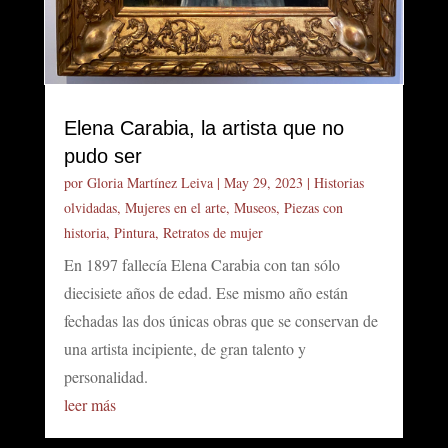
Elena Carabia, la artista que no
pudo ser
por
Gloria Martínez Leiva
|
May 29, 2023
|
Historias
olvidadas
,
Mujeres en el arte
,
Museos
,
Piezas con
historia
,
Pintura
,
Retratos de mujer
En 1897 fallecía Elena Carabia con tan sólo
diecisiete años de edad. Ese mismo año están
fechadas las dos únicas obras que se conservan de
una artista incipiente, de gran talento y
personalidad.
leer más