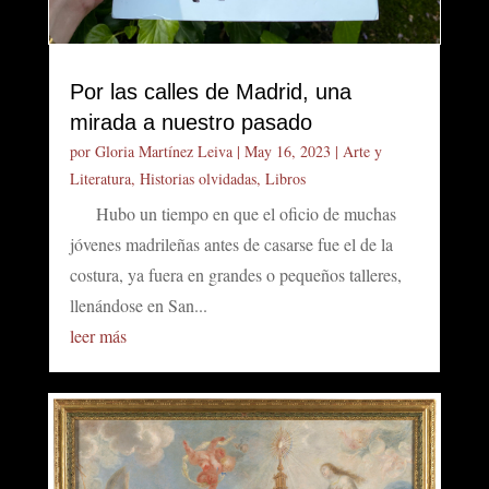
Por las calles de Madrid, una
mirada a nuestro pasado
por
Gloria Martínez Leiva
|
May 16, 2023
|
Arte y
Literatura
,
Historias olvidadas
,
Libros
Hubo un tiempo en que el oficio de muchas
jóvenes madrileñas antes de casarse fue el de la
costura, ya fuera en grandes o pequeños talleres,
llenándose en San...
leer más