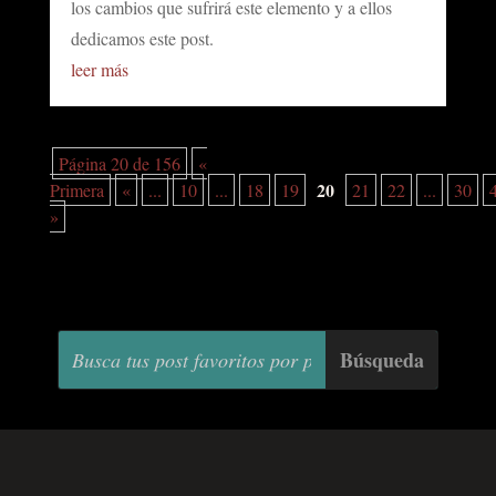
los cambios que sufrirá este elemento y a ellos
dedicamos este post.
leer más
Página 20 de 156
«
20
Primera
«
...
10
...
18
19
21
22
...
30
»