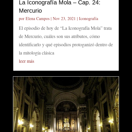
La Iconografía Mola – Cap. 24:
Mercurio
por
Elena Campos
|
Nov 23, 2021
|
Iconografía
El episodio de hoy de “La Iconografía Mola” trata
de Mercurio, cuáles son sus atributos, cómo
identificarlo y qué episodios protoganizó dentro de
la mitología clásica
leer más