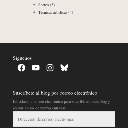
Sorteo
(5)
Técnicas artísticas
(4)
Síguenos
Facebook
YouTube
Instagram
Bluesky
Suscríbete al blog por correo electrónico
Introduce tu correo electrónico para suscribirte a este blog y
recibir avisos de nuevas entradas.
Dirección
de
correo