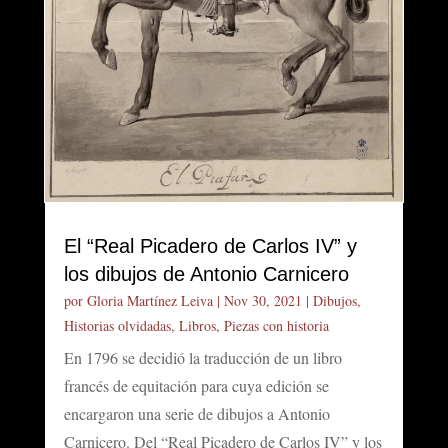
El “Real Picadero de Carlos IV” y
los dibujos de Antonio Carnicero
por
Gloria Martínez Leiva
|
Nov 30, 2021
|
Dibujos
,
Historias olvidadas
,
Libros
,
Piezas con historia
En 1796 se decidió la traducción de un libro
francés de equitación para cuya edición se
encargaron una serie de dibujos a Antonio
Carnicero. Del “Real Picadero de Carlos IV” y los