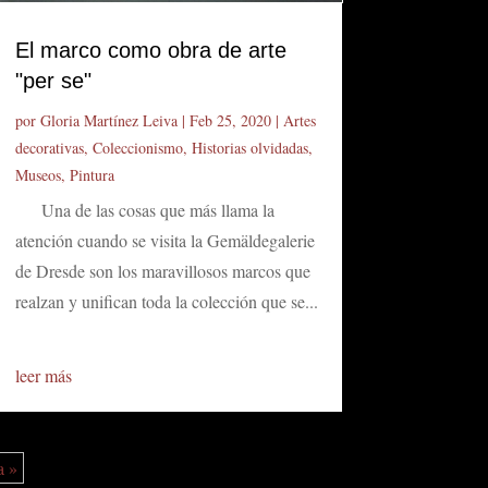
El marco como obra de arte
"per se"
por
Gloria Martínez Leiva
|
Feb 25, 2020
|
Artes
decorativas
,
Coleccionismo
,
Historias olvidadas
,
Museos
,
Pintura
Una de las cosas que más llama la
atención cuando se visita la Gemäldegalerie
de Dresde son los maravillosos marcos que
realzan y unifican toda la colección que se...
leer más
a »