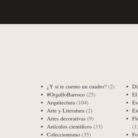
¿Y si te cuento un cuadro?
(2)
Di
#OrgulloBarroco
(25)
El
Arquitectura
(104)
Es
Arte y Literatura
(2)
Ex
Artes decorativas
(9)
Fl
Artículos científicos
(33)
(1
Coleccionismo
(35)
Fo