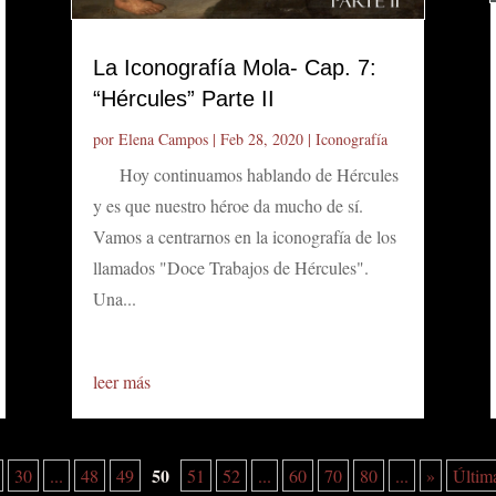
La Iconografía Mola- Cap. 7:
“Hércules” Parte II
por
Elena Campos
|
Feb 28, 2020
|
Iconografía
Hoy continuamos hablando de Hércules
y es que nuestro héroe da mucho de sí.
Vamos a centrarnos en la iconografía de los
llamados "Doce Trabajos de Hércules".
Una...
leer más
50
30
...
48
49
51
52
...
60
70
80
...
»
Últim