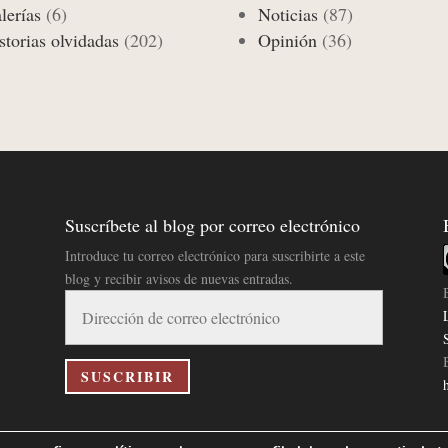
lerías
(6)
Noticias
(87)
storias olvidadas
(202)
Opinión
(36)
Suscríbete al blog por correo electrónico
Introduce tu correo electrónico para suscribirte a este
blog y recibir avisos de nuevas entradas.
Dirección
de
correo
electrónico
SUSCRIBIR