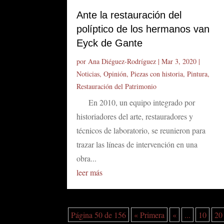
Ante la restauración del
políptico de los hermanos van
Eyck de Gante
por
Ana Diéguez-Rodríguez
|
Mar 3, 2020
|
Noticias
,
Opinión
,
Piezas con historia
,
Pintura
,
Restauración del Patrimonio
En 2010, un equipo integrado por
historiadores del arte, restauradores y
técnicos de laboratorio, se reunieron para
trazar las líneas de intervención en una
obra...
leer más
Página 50 de 156
« Primera
«
...
10
20