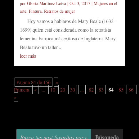
por
Gloria Martínez Leiva
|
Oct 3, 2017
|
Mujeres en el
arte
,
Pintura
,
Retratos de mujer
Hoy vamos a hablaros de Mary Beale (1633-
1699) quien está considerada como la retratista
femenina barroca más exitosa de Inglaterra. Mary
Beale tuvo un taller...
leer más
Página 84 de 156
«
84
Primera
«
...
10
20
30
...
82
83
85
86
»