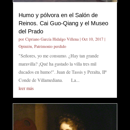
Humo y pólvora en el Salón de
Reinos. Cai Guo-Qiang y el Museo
del Prado
por
Cipriano García Hidalgo Villena
|
Oct 10, 2017
|
Opinión
,
Patrimonio perdido
"Señores, yo me consumo. ¿Hay tan grande
maravilla? ¡Qué ha gastado la villa tres mil
ducados en humo!". Juan de Tassis y Peralta, IIº
Conde de Villamediana. La...
leer más