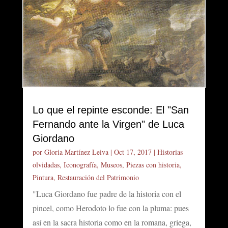
Lo que el repinte esconde: El "San
Fernando ante la Virgen" de Luca
Giordano
por
Gloria Martínez Leiva
|
Oct 17, 2017
|
Historias
olvidadas
,
Iconografía
,
Museos
,
Piezas con historia
,
Pintura
,
Restauración del Patrimonio
"Luca Giordano fue padre de la historia con el
pincel, como Herodoto lo fue con la pluma: pues
así en la sacra historia como en la romana, griega,