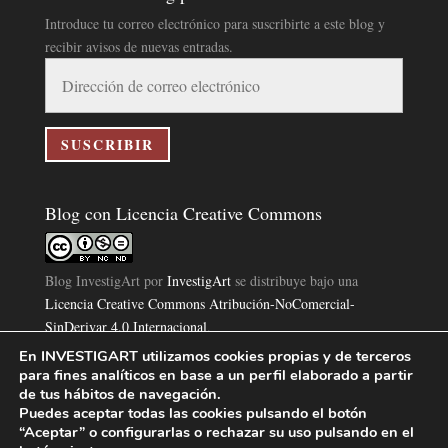
Introduce tu correo electrónico para suscribirte a este blog y
recibir avisos de nuevas entradas.
Dirección
de
correo
electrónico
SUSCRIBIR
Blog con Licencia Creative Commons
Blog InvestigArt
por
InvestigArt
se distribuye bajo una
Licencia Creative Commons Atribución-NoComercial-
SinDerivar 4.0 Internacional
.
Basada en una obra en
https://www.investigart.com/blog/
.
En INVESTIGART utilizamos cookies propias y de terceros
para fines analíticos en base a un perfil elaborado a partir
de tus hábitos de navegación.
Puedes aceptar todas las cookies pulsando el botón
“Aceptar” o configurarlas o rechazar su uso pulsando en el