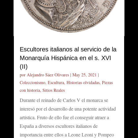
Escultores italianos al servicio de la
Monarquía Hispánica en el s. XVI
(II)
por
Alejandro Sáez Olivares
|
May 25, 2021
|
Coleccionismo
,
Escultura
,
Historias olvidadas
,
Piezas
con historia
,
Sitios Reales
Durante el reinado de Carlos V el monarca se
interesó por el desarrollo de una potente actividad
artística. Fruto de ello fue el conseguir atraer a
España a diversos escultores italianos de
importancia entre ellos a Leone Leoni y Pompeo