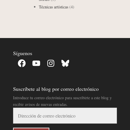
Técnicas artísticas
(4)
Síguenos
Facebook
YouTube
Instagram
Bluesky
Suscríbete al blog por correo electrónico
Introduce tu correo electrónico para suscribirte a este blog y
recibir avisos de nuevas entradas.
Dirección
de
correo