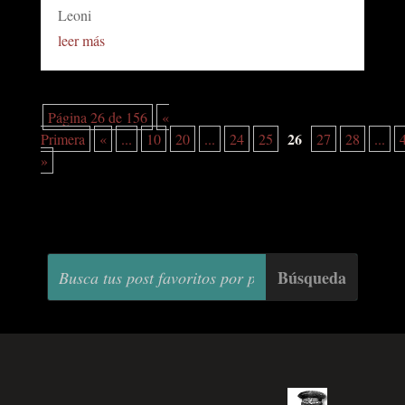
Leoni
leer más
Página 26 de 156
«
26
Primera
«
...
10
20
...
24
25
27
28
...
»