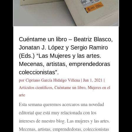
Cuéntame un libro – Beatriz Blasco,
Jonatan J. López y Sergio Ramiro
(Eds.) “Las Mujeres y las artes.
Mecenas, artistas, emprendedoras
coleccionistas”.
por
Cipriano García Hidalgo Villena
|
Jun 1, 2021
|
Artículos científicos
,
Cuéntame un libro
,
Mujeres en el
arte
Esta semana queremos acercaros una novedad
editorial que está muy relacionada con los
intereses de nuestro blog. Las mujeres y las artes.
Mecenas, artistas, emprendedoras, coleccionistas