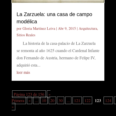
La Zarzuela: una casa de campo
modélica
por
Gloria Martínez Leiva
|
Abr 9, 2015
|
Arquitectura
,
Sitios Reales
La historia de la casa-palacio de La Zarzuela
se remonta al año 1625 cuando el Cardenal Infante
don Fernando de Austria, hermano de Felipe IV,
adquirió esta...
leer más
Página 123 de 156
«
123
Primera
«
...
10
20
30
...
121
122
124
»