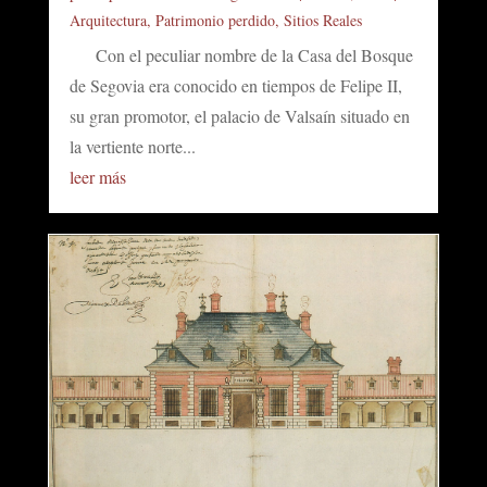
Arquitectura
,
Patrimonio perdido
,
Sitios Reales
Con el peculiar nombre de la Casa del Bosque
de Segovia era conocido en tiempos de Felipe II,
su gran promotor, el palacio de Valsaín situado en
la vertiente norte...
leer más