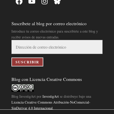
Suscríbete al blog por correo electrónico
Introduce tu correo electrónico para suscribirte a este blog y
recibir avisos de nuevas entradas.
Dirección
de
correo
electrónico
SUSCRIBIR
Blog con Licencia Creative Commons
Blog InvestigArt
por
InvestigArt
se distribuye bajo una
Licencia Creative Commons Atribución-NoComercial-
SinDerivar 4.0 Internacional
.
Basada en una obra en
https://www.investigart.com/blog/
.