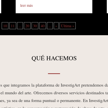
leer más
10
11
...
20
30
40
...
»
Última »
QUÉ HACEMOS
es que integramos la plataforma de InvestigArt pretendemos da
el mundo del arte. Ofrecemos diversos servicios destinados t
nes, ya sea de una forma puntual o permanente. En InvestigAr