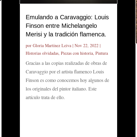
Emulando a Caravaggio: Louis
Finson entre Michelangelo
Merisi y la tradición flamenca.
por
Gloria Martínez Leiva
|
Nov 22, 2022
|
Historias olvidadas
,
Piezas con historia
,
Pintura
Gracias a las copias realizadas de obras de
Caravaggio por el artista flamenco Louis
Finson es como conocemos hoy algunos de
los originales del pintor italiano. Este
artículo trata de ello.