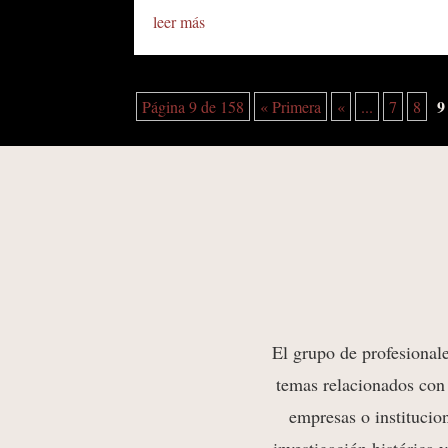
leer más
9
Página 9 de 158
« Primera
«
...
7
8
El grup
o de profesio
nal
temas relacionados con 
empresas o institucio