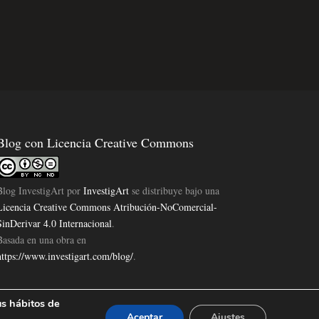
Blog con Licencia Creative Commons
Blog InvestigArt
por
InvestigArt
se distribuye bajo una
Licencia Creative Commons Atribución-NoComercial-
SinDerivar 4.0 Internacional
.
Basada en una obra en
https://www.investigart.com/blog/
.
us hábitos de
Aceptar
Ajustes