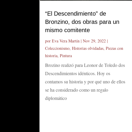
“El Descendimiento” de
Bronzino, dos obras para un
mismo comitente
por
Eva Vera Martín
|
Nov 29, 2022
|
Coleccionismo
,
Historias olvidadas
,
Piezas con
historia
,
Pintura
Brozino realizó para Leonor de Toledo dos
Descendimientos idénticos. Hoy os
contamos su historia y por qué uno de ellos
se ha considerado como un regalo
diplomático