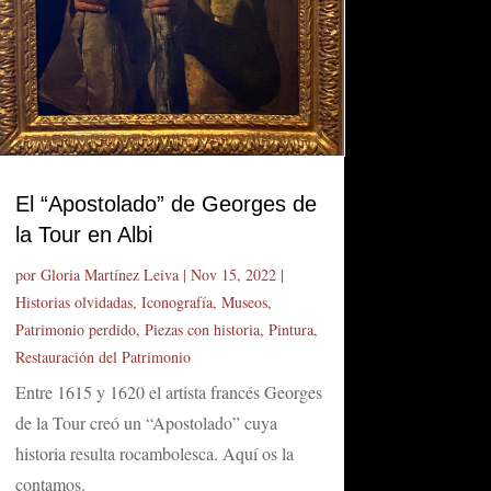
El “Apostolado” de Georges de
la Tour en Albi
por
Gloria Martínez Leiva
|
Nov 15, 2022
|
Historias olvidadas
,
Iconografía
,
Museos
,
Patrimonio perdido
,
Piezas con historia
,
Pintura
,
Restauración del Patrimonio
Entre 1615 y 1620 el artista francés Georges
de la Tour creó un “Apostolado” cuya
historia resulta rocambolesca. Aquí os la
contamos.