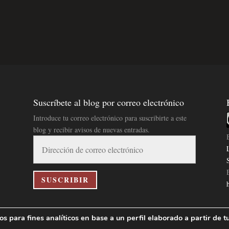
Suscríbete al blog por correo electrónico
Introduce tu correo electrónico para suscribirte a este
blog y recibir avisos de nuevas entradas.
Dirección
de
correo
electrónico
SUSCRIBIR
 para fines analíticos en base a un perfil elaborado a partir de t