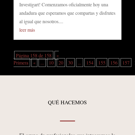
Investigart! Comenzamos oficialmente hoy una
andadura que esperamos que compartas y disfrutes
al igual que nosotros....
leer más
Página 158 de 158
«
Primera
«
...
10
20
30
...
154
155
156
157
QUÉ HACEMOS