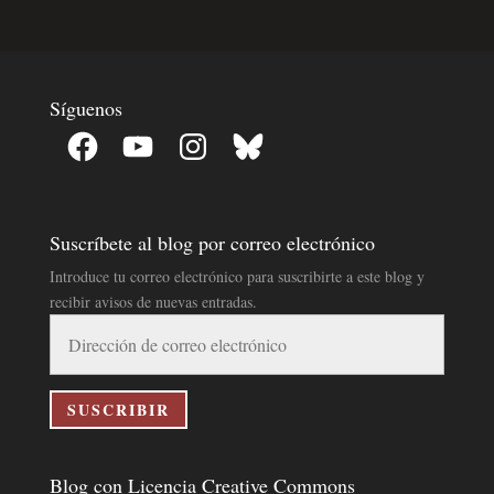
Síguenos
Facebook
YouTube
Instagram
Bluesky
Suscríbete al blog por correo electrónico
Introduce tu correo electrónico para suscribirte a este blog y
recibir avisos de nuevas entradas.
Dirección
de
correo
electrónico
SUSCRIBIR
Blog con Licencia Creative Commons