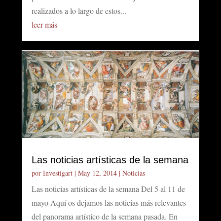
realizados a lo largo de estos...
leer más
Las noticias artísticas de la semana
por
Investigart
|
May 12, 2014
|
Noticias
Las noticias artísticas de la semana Del 5 al 11 de
mayo Aquí os dejamos las noticias más relevantes
del panorama artístico de la semana pasada. En