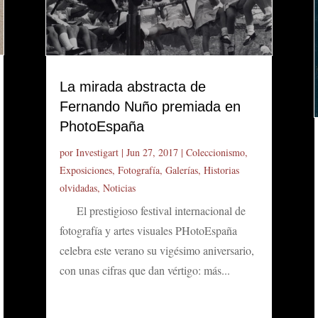
La mirada abstracta de
Fernando Nuño premiada en
PhotoEspaña
por
Investigart
|
Jun 27, 2017
|
Coleccionismo
,
Exposiciones
,
Fotografía
,
Galerías
,
Historias
olvidadas
,
Noticias
El prestigioso festival internacional de
fotografía y artes visuales PHotoEspaña
celebra este verano su vigésimo aniversario,
con unas cifras que dan vértigo: más...