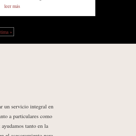
leer más
tima »
r un servicio integral en
anto a particulares como
t ayudamos tanto en la
 en el asesoramiento para