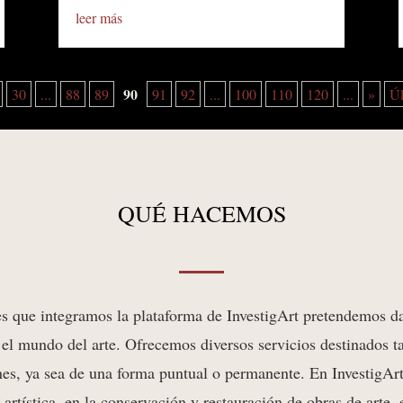
leer más
90
30
...
88
89
91
92
...
100
110
120
...
»
Úl
QUÉ HACEMOS
es que integramos la plataforma de InvestigArt pretendemos da
el mundo del arte. Ofrecemos diversos servicios destinados t
nes, ya sea de una forma puntual o permanente. En InvestigAr
y artística, en la conservación y restauración de obras de arte,