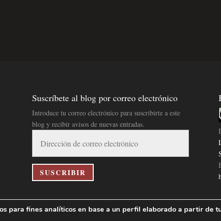
Suscríbete al blog por correo electrónico
Introduce tu correo electrónico para suscribirte a este
blog y recibir avisos de nuevas entradas.
Dirección
de
correo
electrónico
SUSCRIBIR
 para fines analíticos en base a un perfil elaborado a partir de t