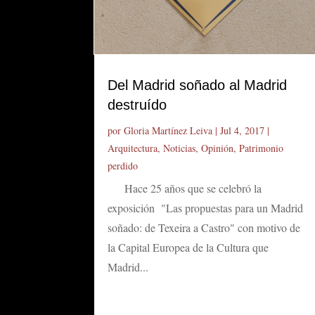
Del Madrid soñado al Madrid
destruído
por
Gloria Martínez Leiva
|
Jul 4, 2017
|
Arquitectura
,
Noticias
,
Opinión
,
Patrimonio
perdido
Hace 25 años que se celebró la
exposición "Las propuestas para un Madrid
soñado: de Texeira a Castro" con motivo de
la Capital Europea de la Cultura que
Madrid...