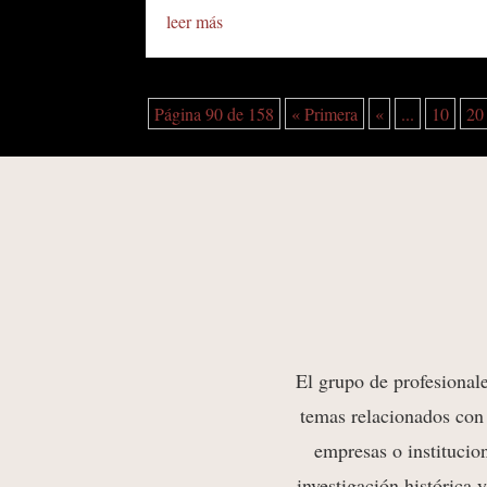
leer más
Página 90 de 158
« Primera
«
...
10
20
El grup
o de profesio
nal
temas relacionados con 
empresas o institucio
investigación histórica 