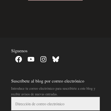
Síguenos
Facebook
YouTube
Instagram
Bluesky
Suscríbete al blog por correo electrónico
Introduce tu correo electrónico para suscribirte a este blog y
recibir avisos de nuevas entradas.
Dirección
de
correo