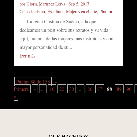
por
Gloria Martínez Leiva
|
Sep 5, 2017
|
Coleccionismo
,
Escultura
,
Mujeres en el arte
,
Pintura
La reina Cristina de Suecia, a la que
dedicamos un post sobre sus retratos y su vida
aquí, fue una de las mujeres más instruidas y con
mayor personalidad de su...
leer más
Página 88 de 158
«
88
Primera
«
...
10
20
30
...
86
87
89
90
»
QUÉ HACEMOS