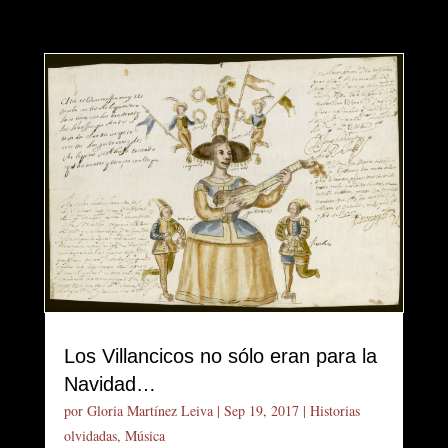
Los Villancicos no sólo eran para la
Navidad…
por
Gloria Martínez Leiva
|
Sep 19, 2017
|
Historias
olvidadas
,
Música