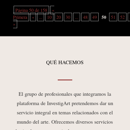
Página 50 de 158
«
50
Primera
«
...
10
20
30
...
48
49
51
52
»
QUÉ HACEMOS
El grup
o de profesio
nales que integramos la
plataforma de InvestigArt pretendemos dar un
servicio integral en temas relacionados con el
mundo del arte. Ofrecemos diversos servicios