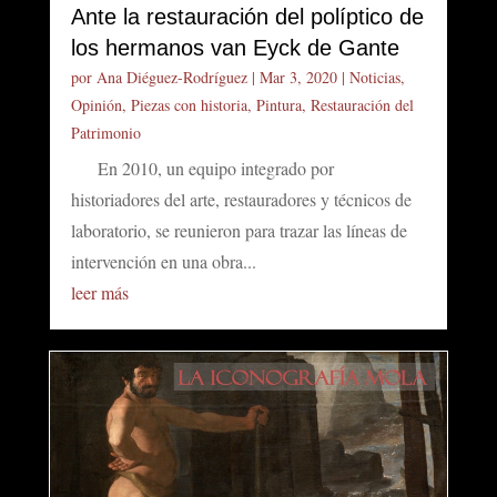
Ante la restauración del políptico de
los hermanos van Eyck de Gante
por
Ana Diéguez-Rodríguez
|
Mar 3, 2020
|
Noticias
,
Opinión
,
Piezas con historia
,
Pintura
,
Restauración del
Patrimonio
En 2010, un equipo integrado por
historiadores del arte, restauradores y técnicos de
laboratorio, se reunieron para trazar las líneas de
intervención en una obra...
leer más