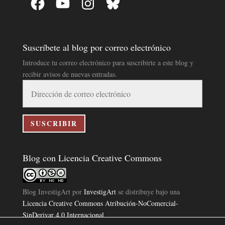
Suscríbete al blog por correo electrónico
Introduce tu correo electrónico para suscribirte a este blog y
recibir avisos de nuevas entradas.
Dirección
de
correo
electrónico
SUSCRIBIR
Blog con Licencia Creative Commons
Blog InvestigArt
por
InvestigArt
se distribuye bajo una
Licencia Creative Commons Atribución-NoComercial-
SinDerivar 4.0 Internacional
.